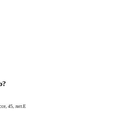
ю?
се, 45, лит.Е